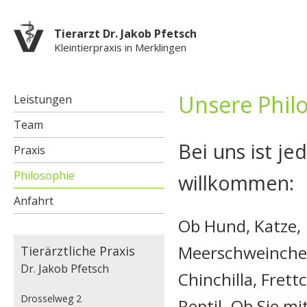
Di
z
Tierarzt Dr. Jakob Pfetsch
In
Kleintierpraxis in Merklingen
Unsere Phil
Leistungen
Team
Bei uns ist je
Praxis
Philosophie
willkommen:
Anfahrt
Ob Hund, Katze,
Meerschweinche
Tierärztliche Praxis
Dr. Jakob Pfetsch
Chinchilla, Frett
Drosselweg 2
Reptil. Ob Sie mi