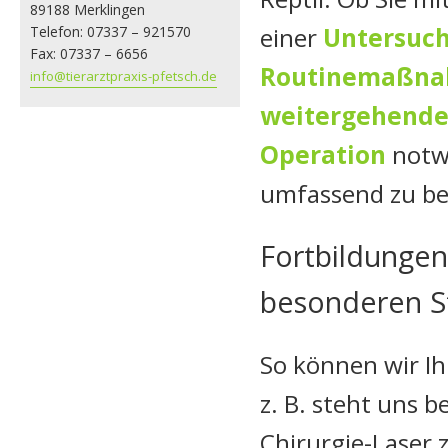
89188 Merklingen
einer
Untersuc
Telefon: 07337 – 921570
Fax: 07337 – 6656
Routinemaßn
info@tierarztpraxis-pfetsch.de
weitergehende
Operation
notw
umfassend zu be
Fortbildungen
besonderen St
So können wir Ih
z. B. steht uns 
Chirurgie-Laser 